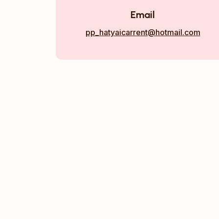
Email
pp_hatyaicarrent@hotmail.com