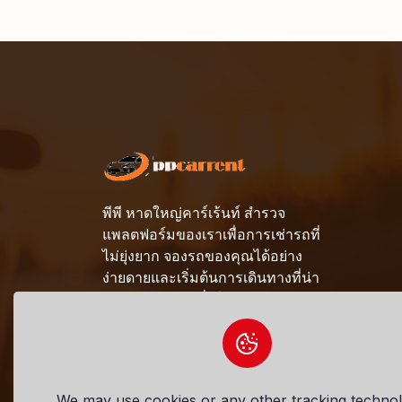
พีพี หาดใหญ่คาร์เร้นท์ สำรวจ
แพลตฟอร์มของเราเพื่อการเช่ารถที่
ไม่ยุ่งยาก จองรถของคุณได้อย่าง
ง่ายดายและเริ่มต้นการเดินทางที่น่า
จดจำด้วยความมั่นใจ
081-690-9412
pp_hatyaicarrent@hotmail.co
We may use cookies or any other tracking technol
m