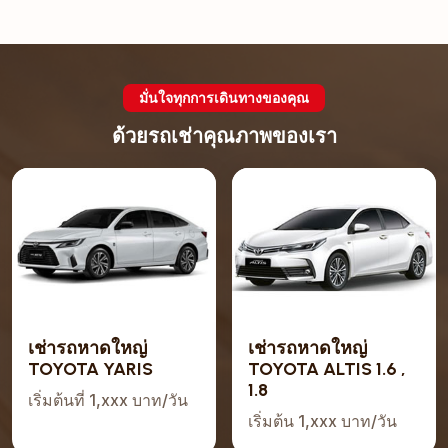
มั่นใจทุกการเดินทางของคุณ
ด้วยรถเช่าคุณภาพของเรา
เช่ารถหาดใหญ่
เช่ารถหาดใหญ่
TOYOTA YARIS
TOYOTA ALTIS 1.6 ,
1.8
เริ่มต้นที่ 1,xxx บาท/วัน
เริ่มต้น 1,xxx บาท/วัน