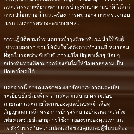
และสมรรถนะที่ยาวนาน การบำรุงรักษาตามปกติ ได้แก่
การเปลี่ยนถ่ายน้ำมันเครื่อง การหมุนยาง การตรวจสอบ
เบรก และการตรวจสอบของเหลว
การปฏิบัติตามกำหนดการบำรุงรักษาที่แนะนำให้กับผู้
เช่ารถของเรา ช่วยให้มั่นใจได้ถึงการทำงานที่เหมาะสม
ที่สุดในระหว่างกับขับขี่ การแก้ไขปัญหาเล็กๆ น้อยๆ
อย่างทันท่วงทีสามารถป้องกันไม่ให้ปัญหาลุกลามเป็น
ปัญหาใหญ่ได้
นอกจากนี้ การดูแลรถของเรารักษาสะอาดและเป็น
ระเบียบยังช่วยเพิ่มความสะดวกสบาย ตรวจสอบ
ภายนอกและภายในรถของคุณเป็นประจำเพื่อดู
สัญญาณการสึกหรอ การบำรุงรักษาอย่างเหมาะสมไม่
เพียงแต่ช่วยยืดอายุการใช้งานของรถของคุณเท่านั้น
แต่ยังรับประกันความปลอดภัยของคุณและผู้อื่นบนท้อง