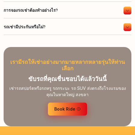
การจองรถเช่าต้องทำอย่างไร?
รถเช่ามีประกันหรือไม่?
เรามีรถให้เช่าอย่างมากมายหลากหลายรุ่นให้ท่าน
เลือก
ขับรถที่คุณชื่นชอบได้แล้ววันนี้
เช่ารถสปอร์ตหรือรถหรู รถกระบะ รถ SUV ส่งตรงถึงโรงแรมของ
คุณในหาดใหญ่ สงขลา
Book Ride